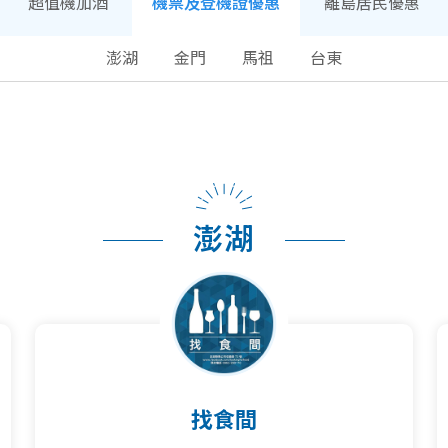
超值機加酒
機票及登機證優惠
離島居民優惠
澎湖
金門
馬祖
台東
澎湖
找食間