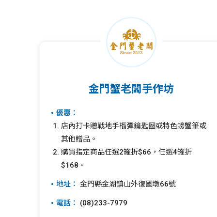
金門蟹老闆手作坊
優惠：
店內打卡贈戰地手榴彈鑰匙圈或特色螃蟹筆或
其他贈品。
購買指定商品任選2罐折$66，任選4罐折
$168。
地址：
金門縣金湖鎮山外復國墩66號
電話：
(08)233-7979