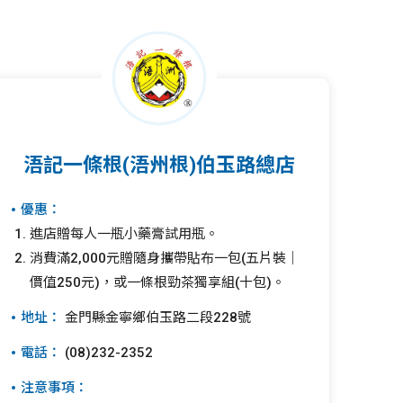
浯記一條根(浯州根)伯玉路總店
優惠：
進店贈每人一瓶小藥膏試用瓶。
消費滿2,000元贈隨身攜帶貼布一包(五片裝｜
價值250元)，或一條根勁茶獨享組(十包)。
地址：
金門縣金寧鄉伯玉路二段228號
電話：
(08)232-2352
注意事項：