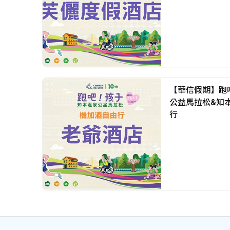
【華信假期】跑吧
公益馬拉松&知
行