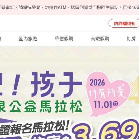
可疑電話，請保持警覺，勿操作ATM、透露個資或回撥陌生電話。可撥16
防詐騙須知
輪
國內旅遊
華信假期
高鐵假期
訂房