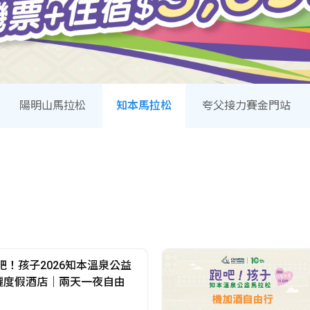
陽明山馬拉松
知本馬拉松
夸父接力賽金門站
！孩子2026知本溫泉公益
儷度假酒店｜兩天一夜自由