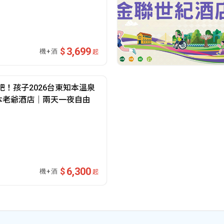
3,699
起
！孩子2026台東知本溫泉
本老爺酒店｜兩天一夜自由
6,300
起