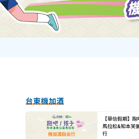
台東機加酒
【華信假期】跑吧
馬拉松&知本芙
行