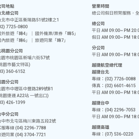
公司地點
營業時間
台北總公司
總公司假日照常服務．
台北市中正區衡陽路51號2樓之1
總公司
02) 7725-0800
平日 AM 09:00~ PM 20:
國外旅遊「轉4」│ 國外機票/票券「轉5」
假日 AM 09:00~ PM 18:
國內旅遊「轉6」│ 旅遊同業「轉7」
分公司
北桃園分公司
平日 AM 09:00~ PM 18:
桃園市桃園區新埔六街57號
(桃園市藝文特區)
越捷航空總代理
03) 360-6152
越捷台北
專線：
(02) 7726-0088
桃園分公司
傳真：(02) 6601-4615
桃園市中壢區中豐路289號B1
平日 AM 09:00~ PM 18:
(桃園捷運 A22站 一號出口)
03) 426-1399
越捷台中
專線：
(04) 2296-7053
台中分公司
平日 AM 09:00~ PM 18:
台中市北屯區梅川東路五段2號
越捷高雄
客服專線
(04) 2296-7788
專線：
(07) 536-0220
旅遊同業
(04) 3704-7721