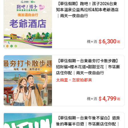
【華信假期】跑吧！孩子2026台東
知本溫泉公益馬拉松&知本老爺酒店
｜兩天一夜自由行
6,300
起
【華信假期－台東最夯打卡散步趣】
招財貓×櫻木花道×甜甜豆花｜市區飯
店任你配｜兩天一夜自由行
太麻里・怎麼拍都美
4,799
起
【華信假期－台東午後不留白】退房
後的專屬半日遊｜市區飯店任你配｜