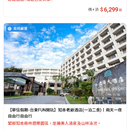
6,299
起
易飛嚴選
【華信假期-台東FUN開玩】知本老爺酒店(一泊二食)丨兩天一夜
自由行自由行
緊鄰知本森林遊樂園區，坐擁美人湯泉及山林泳池。