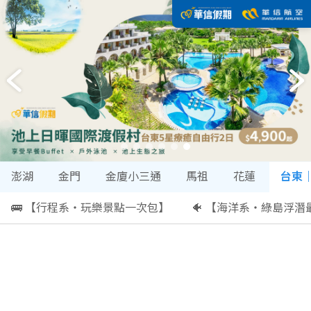
澎湖
金門
金廈小三通
馬祖
花蓮
台東
🚌 【行程系・玩樂景點一次包】
🐠 【海洋系・綠島浮潛