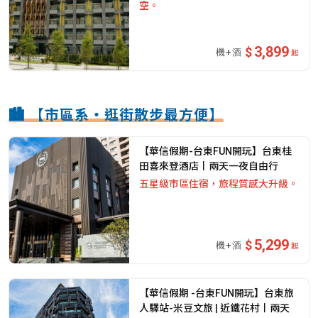
空。
3,899
起
🏙️ 【市區系・逛街散步最方便】
【華信假期-台東FUN開玩】台東桂
田喜來登酒店丨兩天一夜自由行
五星級市區住宿，旅程質感大升級。
5,299
起
【華信假期 -台東FUN開玩】台東旅
人驛站-米豆文旅 | 近鐵花村丨兩天