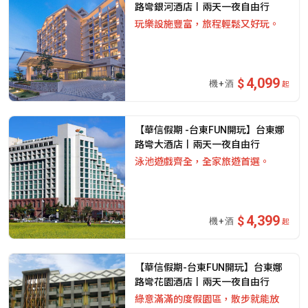
路彎銀河酒店丨兩天一夜自由行
玩樂設施豐富，旅程輕鬆又好玩。
4,099
起
【華信假期 -台東FUN開玩】台東娜
路彎大酒店丨兩天一夜自由行
泳池遊戲齊全，全家旅遊首選。
4,399
起
【華信假期-台東FUN開玩】台東娜
路彎花園酒店丨兩天一夜自由行
綠意滿滿的度假園區，散步就能放