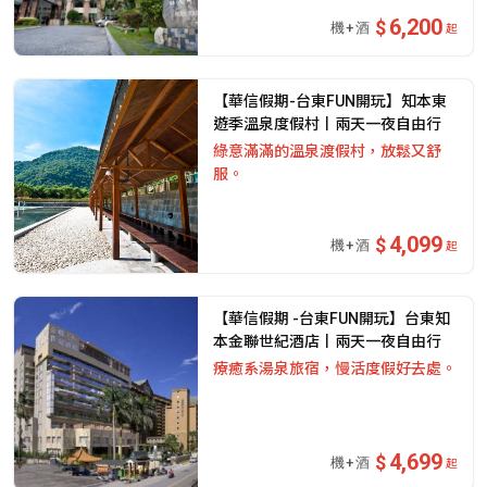
6,200
起
【華信假期-台東FUN開玩】知本東
遊季溫泉度假村丨兩天一夜自由行
綠意滿滿的溫泉渡假村，放鬆又舒
服。
4,099
起
【華信假期 -台東FUN開玩】台東知
本金聯世紀酒店丨兩天一夜自由行
療癒系湯泉旅宿，慢活度假好去處。
4,699
起