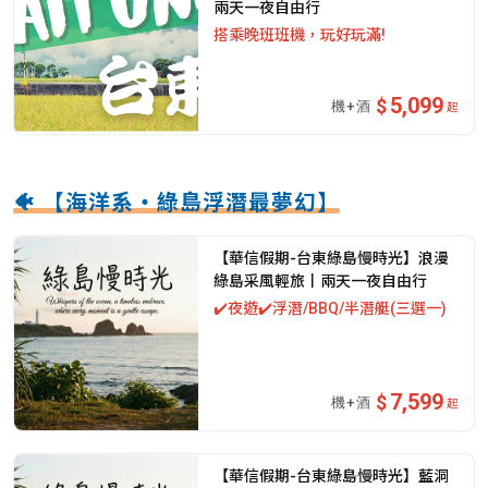
兩天一夜自由行
搭乘晚班班機，玩好玩滿!
5,099
起
🐠 【海洋系・綠島浮潛最夢幻】
【華信假期-台東綠島慢時光】浪漫
綠島采風輕旅丨兩天一夜自由行
✔️夜遊✔️浮潛/BBQ/半潛艇(三選一)
7,599
起
【華信假期-台東綠島慢時光】藍洞