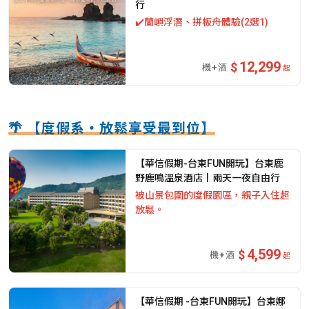
行
✔️蘭嶼浮潛、拼板舟體驗(2選1)
12,299
起
🌴 【度假系・放鬆享受最到位】
【華信假期-台東FUN開玩】台東鹿
野鹿鳴溫泉酒店丨兩天一夜自由行
被山景包圍的度假園區，親子入住超
放鬆。
4,599
起
【華信假期 -台東FUN開玩】台東娜