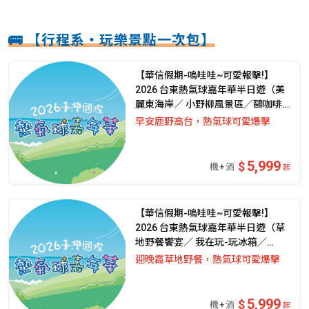
🚌 【行程系・玩樂景點一次包】
【華信假期-嗚哇哇~可愛報擊!】
2026 台東熱氣球嘉年華半日遊（美
麗東海岸∕ 小野柳風景區／鷗咖啡
總圖店）上午場丨｜兩天一夜自由行
早安鹿野高台，熱氣球可愛爆擊
5,999
起
【華信假期-嗚哇哇~可愛報擊!】
2026 台東熱氣球嘉年華半日遊（草
地野餐饗宴∕ 我在玩-玩冰箱／
Dagula手作雜貨）下午場｜兩天一
迎晚霞草地野餐，熱氣球可愛爆擊
夜自由行
5,999
起