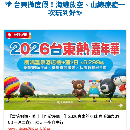
🌴 台東微度假！海線放空、山線療癒一
次玩到好✨
破盤促銷
【華信假期 - 嗚哇哇可愛爆擊！】2026台東熱氣球 鹿鳴溫泉酒
店(一泊二食)丨兩天一夜自由行
輕鬆出遊‼️暢遊台東美景‼️