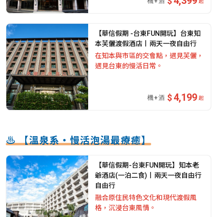
4,399
起
【華信假期 -台東FUN開玩】台東知
本芙儷渡假酒店丨兩天一夜自由行
在知本與市區的交會點，遇見芙儷，
遇見台東的慢活日常。
4,199
起
♨️ 【溫泉系・慢活泡湯最療癒】
【華信假期-台東FUN開玩】知本老
爺酒店(一泊二食)丨兩天一夜自由行
自由行
融合原住民特色文化和現代渡假風
格，沉浸台東風情。