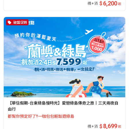
6,200
起
破盤促銷
【華信假期-台東綠島慢時光】愛戀綠島傳奇之旅丨三天兩夜自
由行
都幫你預定好了‼️一咖包包輕鬆遊綠島
8,699
起