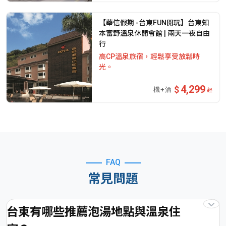
【華信假期 -台東FUN開玩】台東知
本富野溫泉休閒會館 | 兩天一夜自由
行
高CP溫泉旅宿，輕鬆享受放鬆時
光。
4,299
起
FAQ
常見問題
台東有哪些推薦泡湯地點與溫泉住