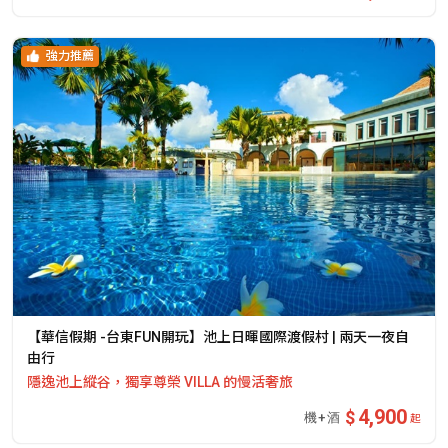
強力推薦
【華信假期 -台東FUN開玩】池上日暉國際渡假村 | 兩天一夜自
由行
隱逸池上縱谷，獨享尊榮 VILLA 的慢活奢旅
4,900
起