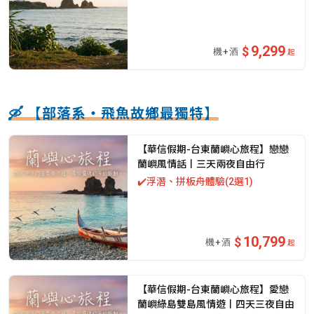
9,299
起
🛶 【部落系・飛魚故鄉最獨特】
【華信假期-台東蘭嶼心旅程】戀戀
蘭嶼風情話丨三天兩夜自由行
✔️浮潛、拼板舟體驗(2選1)
10,799
起
【華信假期-台東蘭嶼心旅程】愛戀
蘭嶼綠島雙島風情遊丨四天三夜自由