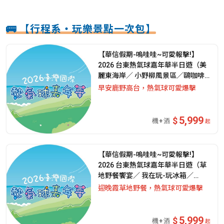
🚌 【行程系・玩樂景點一次包】
【華信假期-嗚哇哇~可愛報擊!】
2026 台東熱氣球嘉年華半日遊（美
麗東海岸∕ 小野柳風景區／鷗咖啡
總圖店）上午場丨｜兩天一夜自由行
早安鹿野高台，熱氣球可愛爆擊
5,999
起
【華信假期-嗚哇哇~可愛報擊!】
2026 台東熱氣球嘉年華半日遊（草
地野餐饗宴∕ 我在玩-玩冰箱／
Dagula手作雜貨）下午場｜兩天一
迎晚霞草地野餐，熱氣球可愛爆擊
夜自由行
5,999
起