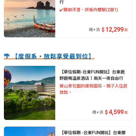
行
✔️蘭嶼浮潛、拼板舟體驗(2選1)
12,299
起
🌴 【度假系・放鬆享受最到位】
【華信假期-台東FUN開玩】台東鹿
野鹿鳴溫泉酒店丨兩天一夜自由行
被山景包圍的度假園區，親子入住超
放鬆。
4,599
起
【華信假期 -台東FUN開玩】台東娜