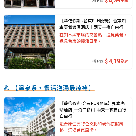
4,399
起
【華信假期 -台東FUN開玩】台東知
本芙儷渡假酒店丨兩天一夜自由行
在知本與市區的交會點，遇見芙儷，
遇見台東的慢活日常。
4,199
起
♨️ 【溫泉系・慢活泡湯最療癒】
【華信假期-台東FUN開玩】知本老
爺酒店(一泊二食)丨兩天一夜自由行
自由行
融合原住民特色文化和現代渡假風
格，沉浸台東風情。