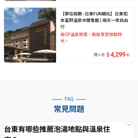
【華信假期 -台東FUN開玩】台東知
本富野溫泉休閒會館 | 兩天一夜自由
行
高CP溫泉旅宿，輕鬆享受放鬆時
光。
4,299
起
FAQ
常見問題
台東有哪些推薦泡湯地點與溫泉住