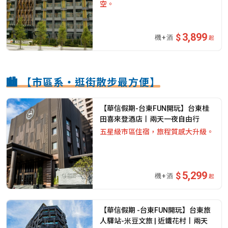
空。
3,899
起
🏙️ 【市區系・逛街散步最方便】
【華信假期-台東FUN開玩】台東桂
田喜來登酒店丨兩天一夜自由行
五星級市區住宿，旅程質感大升級。
5,299
起
【華信假期 -台東FUN開玩】台東旅
人驛站-米豆文旅 | 近鐵花村丨兩天