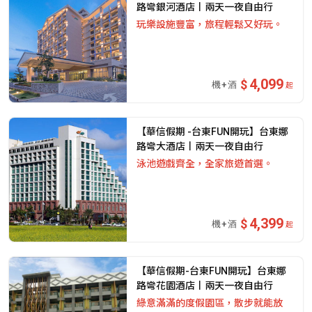
路彎銀河酒店丨兩天一夜自由行
玩樂設施豐富，旅程輕鬆又好玩。
4,099
起
【華信假期 -台東FUN開玩】台東娜
路彎大酒店丨兩天一夜自由行
泳池遊戲齊全，全家旅遊首選。
4,399
起
【華信假期-台東FUN開玩】台東娜
路彎花園酒店丨兩天一夜自由行
綠意滿滿的度假園區，散步就能放