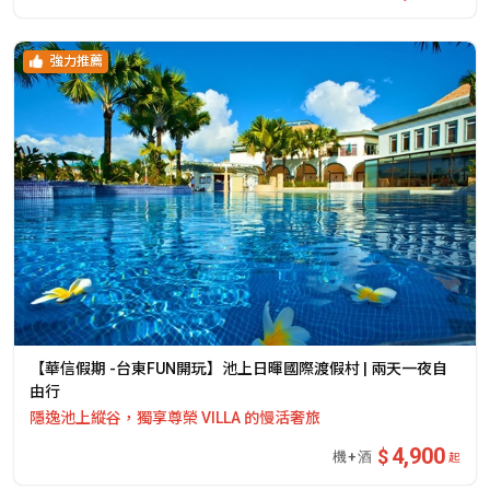
強力推薦
【華信假期 -台東FUN開玩】池上日暉國際渡假村 | 兩天一夜自
由行
隱逸池上縱谷，獨享尊榮 VILLA 的慢活奢旅
4,900
起