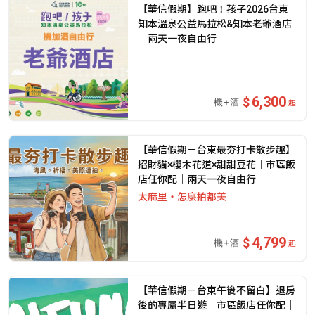
【華信假期】跑吧！孩子2026台東
知本溫泉公益馬拉松&知本老爺酒店
｜兩天一夜自由行
6,300
起
【華信假期－台東最夯打卡散步趣】
招財貓×櫻木花道×甜甜豆花｜市區飯
店任你配｜兩天一夜自由行
太麻里・怎麼拍都美
4,799
起
【華信假期－台東午後不留白】退房
後的專屬半日遊｜市區飯店任你配｜