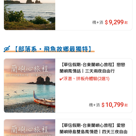
9,299
起
🛶 【部落系・飛魚故鄉最獨特】
【華信假期-台東蘭嶼心旅程】戀戀
蘭嶼風情話丨三天兩夜自由行
✔️浮潛、拼板舟體驗(2選1)
10,799
起
【華信假期-台東蘭嶼心旅程】愛戀
蘭嶼綠島雙島風情遊丨四天三夜自由