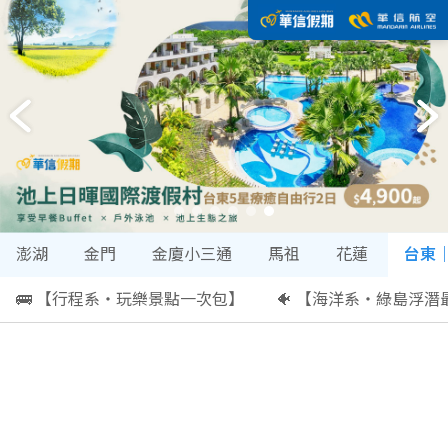
澎湖
金門
金廈小三通
馬祖
花蓮
台東
🚌 【行程系・玩樂景點一次包】
🐠 【海洋系・綠島浮潛