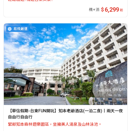
6,299
起
易飛嚴選
【華信假期-台東FUN開玩】知本老爺酒店(一泊二食)丨兩天一夜
自由行自由行
緊鄰知本森林遊樂園區，坐擁美人湯泉及山林泳池。