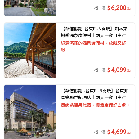
6,200
起
【華信假期-台東FUN開玩】知本東
遊季溫泉度假村丨兩天一夜自由行
綠意滿滿的溫泉渡假村，放鬆又舒
服。
4,099
起
【華信假期 -台東FUN開玩】台東知
本金聯世紀酒店丨兩天一夜自由行
療癒系湯泉旅宿，慢活度假好去處。
4,699
起