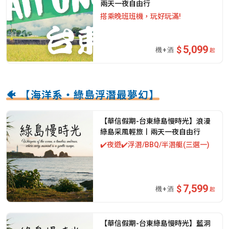
兩天一夜自由行
搭乘晚班班機，玩好玩滿!
5,099
起
🐠 【海洋系・綠島浮潛最夢幻】
【華信假期-台東綠島慢時光】浪漫
綠島采風輕旅丨兩天一夜自由行
✔️夜遊✔️浮潛/BBQ/半潛艇(三選一)
7,599
起
【華信假期-台東綠島慢時光】藍洞