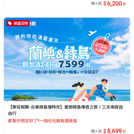
6,200
起
破盤促銷
【華信假期-台東綠島慢時光】愛戀綠島傳奇之旅丨三天兩夜自
由行
都幫你預定好了‼️一咖包包輕鬆遊綠島
8,699
起