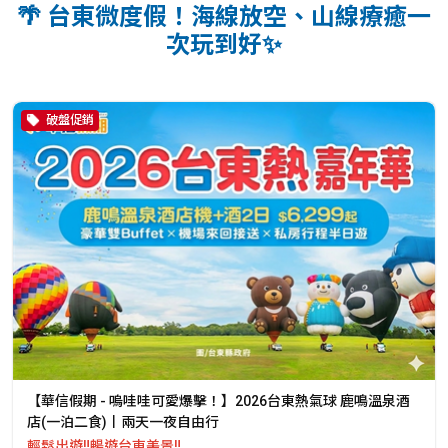
🌴 台東微度假！海線放空、山線療癒一
次玩到好✨
破盤促銷
【華信假期 - 嗚哇哇可愛爆擊！】2026台東熱氣球 鹿鳴溫泉酒
店(一泊二食)丨兩天一夜自由行
輕鬆出遊‼️暢遊台東美景‼️