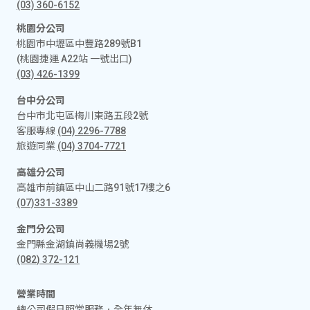
(03) 360-6152
桃園分公司
桃園市中壢區中豐路289號B1
(桃園捷運 A22站 一號出口)
(03) 426-1399
台中分公司
台中市北屯區梅川東路五段2號
客服專線
(04) 2296-7788
旅遊同業
(04) 3704-7721
高雄分公司
高雄市前鎮區中山二路91號17樓之6
(07)331-3389
金門分公司
金門縣金湖鎮尚義機場2號
(082) 372-121
營業時間
總公司假日照常服務．全年無休