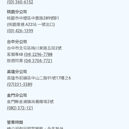
(03) 360-6152
桃園分公司
桃園市中壢區中豐路289號B1
(桃園捷運 A22站 一號出口)
(03) 426-1399
台中分公司
台中市北屯區梅川東路五段2號
客服專線
(04) 2296-7788
旅遊同業
(04) 3704-7721
高雄分公司
高雄市前鎮區中山二路91號17樓之6
(07)331-3389
金門分公司
金門縣金湖鎮尚義機場2號
(082) 372-121
營業時間
總公司假日照常服務．全年無休